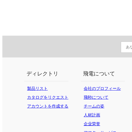
ディレクトリ
飛電について
製品リスト
会社のプロフィール
カタログをリクエスト
飛秒について
する
アカウントを作成する
チームの姿
人材計画
企业荣誉