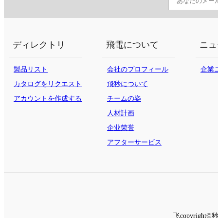
ディレクトリ
飛電について
ニュ
製品リスト
会社のプロフィール
企業
カタログをリクエスト
飛秒について
する
アカウントを作成する
チームの姿
人材計画
企业荣誉
アフターサービス
飞copyrig