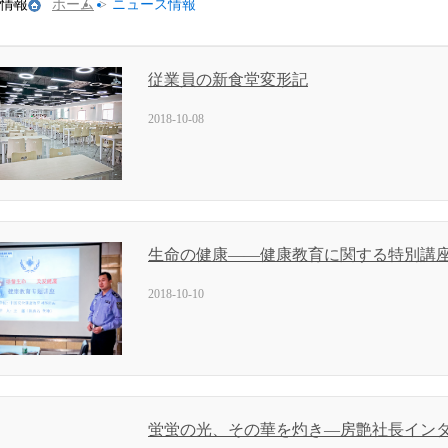
情報
ホーム
>
ニュース情報
従業員の新食堂変形記
2018-10-08
生命の健康——健康教育に関する特別講
2018-10-10
蛍蛍の光、その華を灼き—房艶社長イン