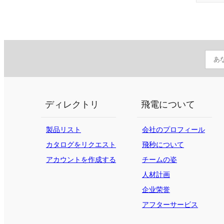
ディレクトリ
飛電について
製品リスト
会社のプロフィール
カタログをリクエスト
飛秒について
する
アカウントを作成する
チームの姿
人材計画
企业荣誉
アフターサービス