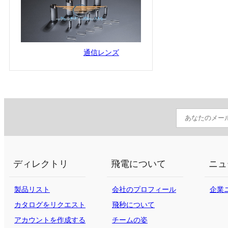
通信レンズ
ディレクトリ
飛電について
ニュ
製品リスト
会社のプロフィール
企業
カタログをリクエスト
飛秒について
する
アカウントを作成する
チームの姿