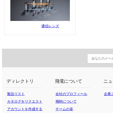
通信レンズ
ディレクトリ
飛電について
ニュ
製品リスト
会社のプロフィール
企業
カタログをリクエスト
飛秒について
する
アカウントを作成する
チームの姿