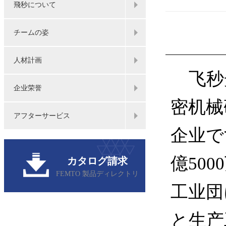
飛秒について
チームの姿
人材計画
飞秒光
企业荣誉
密机械
アフターサービス
企业で
億50
カタログ請求
FEMTO 製品ディレクトリ
工业団
と生产