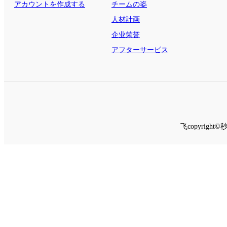
する
アカウントを作成する
チームの姿
人材計画
企业荣誉
アフターサービス
飞copyrig