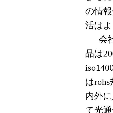
の情報
活はよ
会社
品は20
iso
はro
内外に
て光通