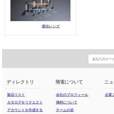
通信レンズ
ディレクトリ
飛電について
ニュ
製品リスト
会社のプロフィール
企業
カタログをリクエスト
飛秒について
する
アカウントを作成する
チームの姿