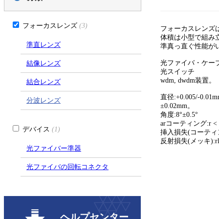
フォーカスレンズ
(3)
フォーカスレンズ
体積は小型で組み
準直レンズ
準真っ直ぐ性能が
光ファイバ・ケー
結像レンズ
光スイッチ
wdm, dwdm装置。
結合レンズ
直径:+0.005/-0.0
分波レンズ
±0.02mm。
角度:8°±0.5°
arコーティング:r < 0
デバイス
(1)
挿入損失(コーティング)
反射損失(メッキ):rl
光ファイバー準器
光ファイバの回転コネクタ
ヘルプセンター